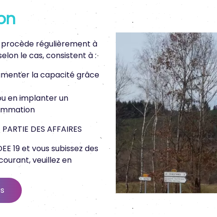
on
9 procède régulièrement à
lon le cas, consistent à :
gmenter la capacité grâce
u en implanter un
sommation
 PARTIE DES AFFAIRES
E 19 et vous subissez des
courant, veuillez en
es